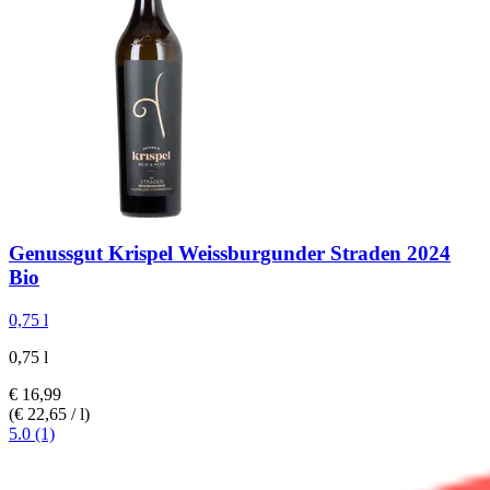
Genussgut Krispel
Weissburgunder Straden 2024
Bio
0,75 l
0,75 l
€ 16,99
(€ 22,65 / l)
5.0 (1)