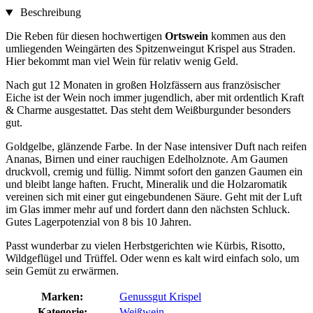
Beschreibung
Die Reben für diesen hochwertigen
Ortswein
kommen aus den
umliegenden Weingärten des Spitzenweingut Krispel aus Straden.
Hier bekommt man viel Wein für relativ wenig Geld.
Nach gut 12 Monaten in großen Holzfässern aus französischer
Eiche ist der Wein noch immer jugendlich, aber mit ordentlich Kraft
& Charme ausgestattet. Das steht dem Weißburgunder besonders
gut.
Goldgelbe, glänzende Farbe. In der Nase intensiver Duft nach reifen
Ananas, Birnen und einer rauchigen Edelholznote. Am Gaumen
druckvoll, cremig und füllig. Nimmt sofort den ganzen Gaumen ein
und bleibt lange haften. Frucht, Mineralik und die Holzaromatik
vereinen sich mit einer gut eingebundenen Säure. Geht mit der Luft
im Glas immer mehr auf und fordert dann den nächsten Schluck.
Gutes Lagerpotenzial von 8 bis 10 Jahren.
Passt wunderbar zu vielen Herbstgerichten wie Kürbis, Risotto,
Wildgeflügel und Trüffel. Oder wenn es kalt wird einfach solo, um
sein Gemüt zu erwärmen.
Marken:
Genussgut Krispel
Kategorie:
Weißwein