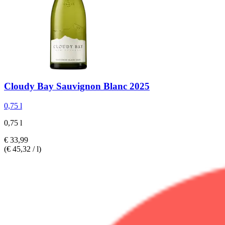
Cloudy Bay
Sauvignon Blanc 2025
0,75 l
0,75 l
€ 33,99
(€ 45,32 / l)