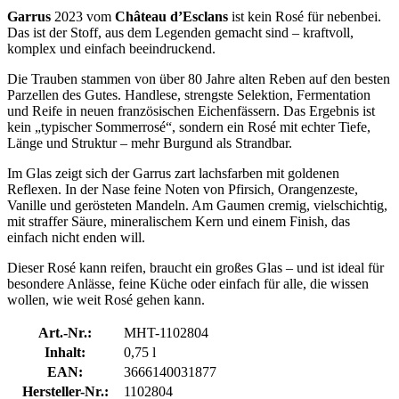
Garrus
2023 vom
Château d’Esclans
ist kein Rosé für nebenbei.
Das ist der Stoff, aus dem Legenden gemacht sind – kraftvoll,
komplex und einfach beeindruckend.
Die Trauben stammen von über 80 Jahre alten Reben auf den besten
Parzellen des Gutes. Handlese, strengste Selektion, Fermentation
und Reife in neuen französischen Eichenfässern. Das Ergebnis ist
kein „typischer Sommerrosé“, sondern ein Rosé mit echter Tiefe,
Länge und Struktur – mehr Burgund als Strandbar.
Im Glas zeigt sich der Garrus zart lachsfarben mit goldenen
Reflexen. In der Nase feine Noten von Pfirsich, Orangenzeste,
Vanille und gerösteten Mandeln. Am Gaumen cremig, vielschichtig,
mit straffer Säure, mineralischem Kern und einem Finish, das
einfach nicht enden will.
Dieser Rosé kann reifen, braucht ein großes Glas – und ist ideal für
besondere Anlässe, feine Küche oder einfach für alle, die wissen
wollen, wie weit Rosé gehen kann.
Art.-Nr.:
MHT-1102804
Inhalt:
0,75 l
EAN:
3666140031877
Hersteller-Nr.:
1102804