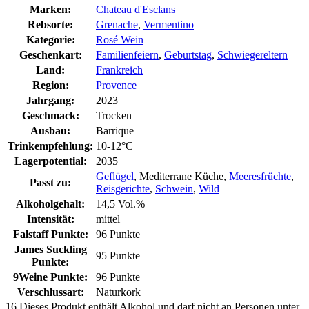
Marken:
Chateau d'Esclans
Rebsorte:
Grenache
,
Vermentino
Kategorie:
Rosé Wein
Geschenkart:
Familienfeiern
,
Geburtstag
,
Schwiegereltern
Land:
Frankreich
Region:
Provence
Jahrgang:
2023
Geschmack:
Trocken
Ausbau:
Barrique
Trinkempfehlung:
10-12°C
Lagerpotential:
2035
Geflügel
, Mediterrane Küche,
Meeresfrüchte
,
Passt zu:
Reisgerichte
,
Schwein
,
Wild
Alkoholgehalt:
14,5 Vol.%
Intensität:
mittel
Falstaff Punkte:
96 Punkte
James Suckling
95 Punkte
Punkte:
9Weine Punkte:
96 Punkte
Verschlussart:
Naturkork
16
Dieses Produkt enthält Alkohol und darf nicht an Personen unter