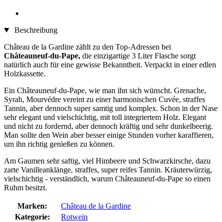
Beschreibung
Château de la Gardine zählt zu den Top-Adressen bei
Châteauneuf-du-Pape,
die einzigartige 3 Liter Flasche sorgt
natürlich auch für eine gewisse Bekanntheit. Verpackt in einer edlen
Holzkassette.
Ein Châteauneuf-du-Pape, wie man ihn sich wünscht. Grenache,
Syrah, Mourvédre vereint zu einer harmonischen Cuvée, straffes
Tannin, aber dennoch super samtig und komplex. Schon in der Nase
sehr elegant und vielschichtig, mit toll integriertem Holz. Elegant
und nicht zu fordernd, aber dennoch kräftig und sehr dunkelbeerig.
Man sollte den Wein aber besser einige Stunden vorher karaffieren,
um ihn richtig genießen zu können.
Am Gaumen sehr saftig, viel Himbeere und Schwarzkirsche, dazu
zarte Vanilleanklänge, straffes, super reifes Tannin. Kräuterwürzig,
vielschichtig - verständlich, warum Châteauneuf-du-Pape so einen
Ruhm besitzt.
Marken:
Château de la Gardine
Kategorie:
Rotwein