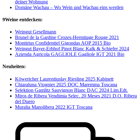
deiner Wohnung
Domäne Wachau – Wo Wein und Wachau eins werden
9Weine entdecken:
Weingut Gesellmann
Brunel de la Gardine Crozes-Hermitage Rouge 2021
Montirius Confidentiel Gigondas AOP 2015 Bio
Weingut Bayer-Erbhof Pinot Blanc Kalk & Schiefer 2024
Azienda Agricola GAGLIOLE Gagliole IGT 2021 Bio
Neuheiten:
Köwericher Laurentiuslay Riesling 2025 Kabinett
Chiaraluna Viognier 2025 DOC Maremma Toscana
Selektion Gamlitz Sauvignon Blanc DAC 2024 Lim.Edt.
Miros de Ribera Vendimia Selec. 20 Meses 2021 D.O. Ribera
del Duero
Muralia Manolibera 2022 IGT Toscana