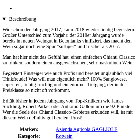
Beschreibung
Wie schon der Jahrgang 2017, kann 2018 wieder richtig begeistern.
Großer Unterschied zum Vorjahr: der 2018er Jahrgang wurde
bereits im neuen Weingut in Betontanks vinifiziert, das macht den
Wein sogar noch eine Spur "süffiger" und frischer als 2017.
Man hat hier nicht das Gefühl hat, einen einfachen Chianti Classico
zu trinken, sondern einen ausgewachsenen, sehr maskulinen Wein.
Begeistert Einsteiger wie auch Profis und bereitet unglaublich viel
Trinkfreude! Was will man eigentlich mehr? 100% Sangiovese,
super reif, richtig fruchtig und ein enormer Tiefgang, der in der
Preisklasse so nicht oft vorkommt.
Erhält bisher in jedem Jahrgang von Top-Kritikern wie James
Suckling, Robert Parker oder Antionio Galloni um die 92 Punkte.
Wer die Seele des Chianti Classico-Gebietes erkunden will, ist mit
diesem Wein definitiv gut beraten. Prost!
Marken:
Azienda Agricola GAGLIOLE
Kategorie:
Rotwein