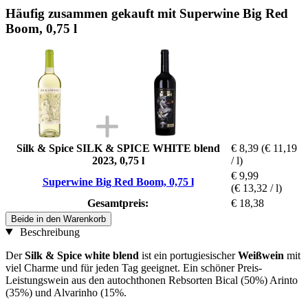
Häufig zusammen gekauft mit Superwine Big Red
Boom, 0,75 l
Silk & Spice SILK & SPICE WHITE blend
€ 8,39
(€ 11,19
2023, 0,75 l
/ l)
€ 9,99
Superwine Big Red Boom, 0,75 l
(€ 13,32 / l)
Gesamtpreis:
€ 18,38
Beide in den Warenkorb
Beschreibung
Der
Silk & Spice
white blend
ist ein portugiesischer
Weißwein
mit
viel Charme und für jeden Tag geeignet. Ein schöner Preis-
Leistungswein aus den autochthonen Rebsorten Bical (50%) Arinto
(35%) und Alvarinho (15%.