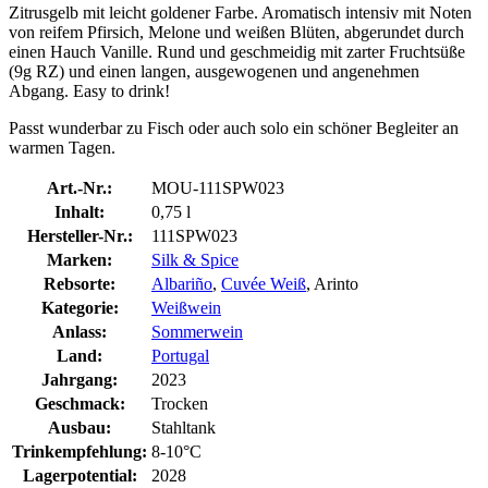
Zitrusgelb mit leicht goldener Farbe. Aromatisch intensiv mit Noten
von reifem Pfirsich, Melone und weißen Blüten, abgerundet durch
einen Hauch Vanille. Rund und geschmeidig mit zarter Fruchtsüße
(9g RZ) und einen langen, ausgewogenen und angenehmen
Abgang. Easy to drink!
Passt wunderbar zu Fisch oder auch solo ein schöner Begleiter an
warmen Tagen.
Art.-Nr.:
MOU-111SPW023
Inhalt:
0,75 l
Hersteller-Nr.:
111SPW023
Marken:
Silk & Spice
Rebsorte:
Albariño
,
Cuvée Weiß
, Arinto
Kategorie:
Weißwein
Anlass:
Sommerwein
Land:
Portugal
Jahrgang:
2023
Geschmack:
Trocken
Ausbau:
Stahltank
Trinkempfehlung:
8-10°C
Lagerpotential:
2028