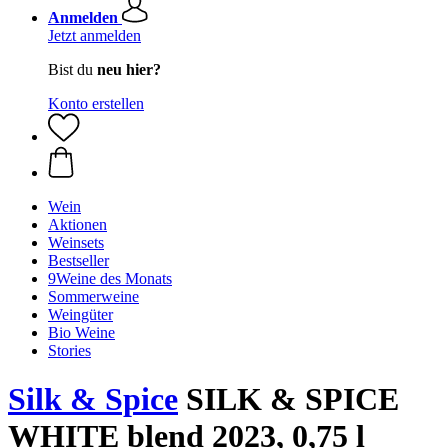
Anmelden
Jetzt anmelden
Bist du
neu hier?
Konto erstellen
Wein
Aktionen
Weinsets
Bestseller
9Weine des Monats
Sommerweine
Weingüter
Bio Weine
Stories
Silk & Spice
SILK & SPICE
WHITE blend 2023, 0,75 l