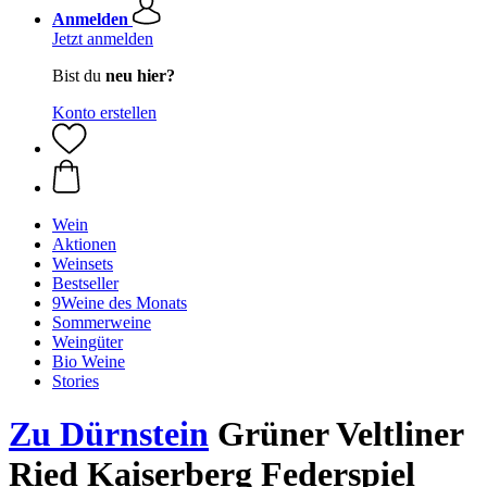
Anmelden
Jetzt anmelden
Bist du
neu hier?
Konto erstellen
Wein
Aktionen
Weinsets
Bestseller
9Weine des Monats
Sommerweine
Weingüter
Bio Weine
Stories
Zu Dürnstein
Grüner Veltliner
Ried Kaiserberg Federspiel