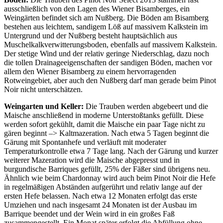
ausschließlich von den Lagen des Wiener Bisamberges, ein
Weingärten befindet sich am Nußberg. Die Böden am Bisamberg
bestehen aus leichtem, sandigem Löß auf massivem Kalkstein im
Untergrund und der Nußberg besteht hauptsächlich aus
Muschelkalkverwitterungsboden, ebenfalls auf massivem Kalkstein.
Der stetige Wind und der relativ geringe Niederschlag, dazu noch
die tollen Drainageeigenschaften der sandigen Böden, machen vor
allem den Wiener Bisamberg zu einem hervorragenden
Rotweingebiet, aber auch den Nußberg darf man gerade beim Pinot
Noir nicht unterschätzen.
Weingarten und Keller:
Die Trauben werden abgebeert und die
Maische anschließend in moderne Unterstoßtanks gefüllt. Diese
werden sofort gekühlt, damit die Maische ein paar Tage nicht zu
gären beginnt –> Kaltmazeration. Nach etwa 5 Tagen beginnt die
Gärung mit Spontanhefe und verläuft mit moderater
Temperaturkontrolle etwa 7 Tage lang. Nach der Gärung und kurzer
weiterer Mazeration wird die Maische abgepresst und in
burgundische Barriques gefüllt, 25% der Fäßer sind übrigens neu.
Ähnlich wie beim Chardonnay wird auch beim Pinot Noir die Hefe
in regelmäßigen Abständen aufgerührt und relativ lange auf der
ersten Hefe belassen. Nach etwa 12 Monaten erfolgt das erste
Umziehen und nach insgesamt 24 Monaten ist der Ausbau im
Barrique beendet und der Wein wird in ein großes Faß
zusammengestellt. Ein Monat später erfolgt die Abfüllung ohne