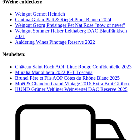
9Weine entdecken:
Weingut Gernot Heinrich
Cantina Girlan Platt & Riegel Pinot Bianco 2024
Weingut Georg Preisinger Pet Nat Rose "now or never"
Weingut Sommer Halser Leithaberg DAC Blaufränkisch
2021
Aaldering Wines Pinotage Reserve 2022
Neuheiten:
Château Saint Roch AOP Lirac Rouge Confidentielle 2023
Muralia Manolibera 2022 IGT Toscana
Brunel Père et Fils AOP Côtes du Rhône Blanc 2025
Moët & Chandon Grand Vintage 2016 Extra Brut Giftbox
HUND Grüner Veltliner Weinviertel DAC Reserve 2025