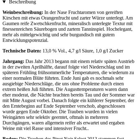
Beschreibung
Weinbeschreibung:
In der Nase Fruchtaromen von gereiften
Kirschen mit etwas Orangenfrucht und zarter Würze unterlegt. Am
Gaumen reife Zwetschkenfrucht, mineralisch unterlegte Textur mit
finessenreichen Säurebogen und zartem Tanninspiel. Hochelegant,
mehr als mittelgewichtig und sehr burgundisch mit gutem
Entwicklungspotenzial.
Technische Daten:
13,0 % Vol., 4,7 g/l Säure, 1,0 g/l Zucker
Jahrgang:
Das Jahr 2013 begann mit einem relativ späten Austrieb
in der zweiten Aprilhälfte, darauf folgte viel Niederschlag und im
späteren Frühling frühsommerliche Temperaturen, die wiederum zu
einer normalen Blüte führten. Ende Juni gab es nochmals sehr
ausgiebige Niederschläge, die uns ohne Probleme durch einen
extrem heißen Juli führten. Die Augusttemperaturen waren dann
eher moderat, die Nächte brachten bereits Tau und der Sommer war
mit Mitte August vorbei. Danach folgte ein kühlerer September, der
den Erntebeginn auf Ende September verschob, abgeschlossen
wurde gegen Ende Oktober. Die Trauben wurden in vielen
Weingärten sehr selektiv geerntet, oftmals in mehreren
Durchgängen, waren allgemein reifer als erwartet und ergaben
Weine mit viel Rasse und intensiver Frucht..
Boden:
Die Trauben des Pinot Noir Select 2013 stammen fast