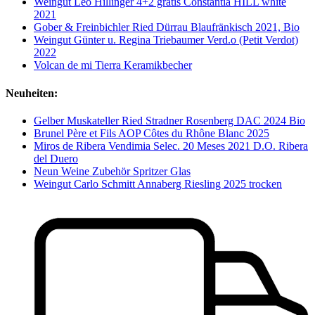
Weingut Leo Hillinger 4+2 gratis Constantia HILL white
2021
Gober & Freinbichler Ried Dürrau Blaufränkisch 2021, Bio
Weingut Günter u. Regina Triebaumer Verd.o (Petit Verdot)
2022
Volcan de mi Tierra Keramikbecher
Neuheiten:
Gelber Muskateller Ried Stradner Rosenberg DAC 2024 Bio
Brunel Père et Fils AOP Côtes du Rhône Blanc 2025
Miros de Ribera Vendimia Selec. 20 Meses 2021 D.O. Ribera
del Duero
Neun Weine Zubehör Spritzer Glas
Weingut Carlo Schmitt Annaberg Riesling 2025 trocken