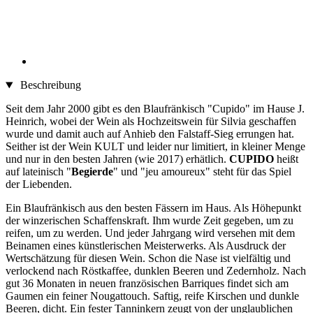
Beschreibung
Seit dem Jahr 2000 gibt es den Blaufränkisch "Cupido" im Hause J.
Heinrich, wobei der Wein als Hochzeitswein für Silvia geschaffen
wurde und damit auch auf Anhieb den Falstaff-Sieg errungen hat.
Seither ist der Wein KULT und leider nur limitiert, in kleiner Menge
und nur in den besten Jahren (wie 2017) erhätlich.
CUPIDO
heißt
auf lateinisch "
Begierde
" und "jeu amoureux" steht für das Spiel
der Liebenden.
Ein Blaufränkisch aus den besten Fässern im Haus. Als Höhepunkt
der winzerischen Schaffenskraft. Ihm wurde Zeit gegeben, um zu
reifen, um zu werden. Und jeder Jahrgang wird versehen mit dem
Beinamen eines künstlerischen Meisterwerks. Als Ausdruck der
Wertschätzung für diesen Wein. Schon die Nase ist vielfältig und
verlockend nach Röstkaffee, dunklen Beeren und Zedernholz. Nach
gut 36 Monaten in neuen französischen Barriques findet sich am
Gaumen ein feiner Nougattouch. Saftig, reife Kirschen und dunkle
Beeren, dicht. Ein fester Tanninkern zeugt von der unglaublichen