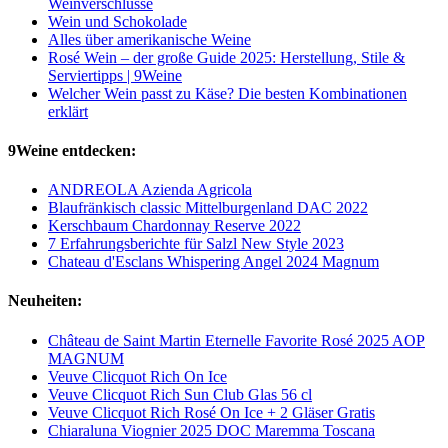
Weinverschlüsse
Wein und Schokolade
Alles über amerikanische Weine
Rosé Wein – der große Guide 2025: Herstellung, Stile &
Serviertipps | 9Weine
Welcher Wein passt zu Käse? Die besten Kombinationen
erklärt
9Weine entdecken:
ANDREOLA Azienda Agricola
Blaufränkisch classic Mittelburgenland DAC 2022
Kerschbaum Chardonnay Reserve 2022
7 Erfahrungsberichte für Salzl New Style 2023
Chateau d'Esclans Whispering Angel 2024 Magnum
Neuheiten:
Château de Saint Martin Eternelle Favorite Rosé 2025 AOP
MAGNUM
Veuve Clicquot Rich On Ice
Veuve Clicquot Rich Sun Club Glas 56 cl
Veuve Clicquot Rich Rosé On Ice + 2 Gläser Gratis
Chiaraluna Viognier 2025 DOC Maremma Toscana