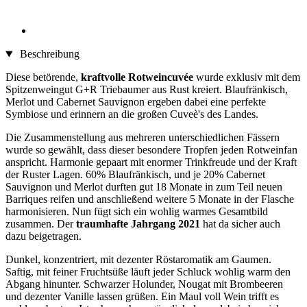
Beschreibung
Diese betörende,
kraftvolle Rotweincuvée
wurde exklusiv mit dem
Spitzenweingut G+R Triebaumer aus Rust kreiert. Blaufränkisch,
Merlot und Cabernet Sauvignon ergeben dabei eine perfekte
Symbiose und erinnern an die großen Cuveè's des Landes.
Die Zusammenstellung aus mehreren unterschiedlichen Fässern
wurde so gewählt, dass dieser besondere Tropfen jeden Rotweinfan
anspricht. Harmonie gepaart mit enormer Trinkfreude und der Kraft
der Ruster Lagen. 60% Blaufränkisch, und je 20% Cabernet
Sauvignon und Merlot durften gut 18 Monate in zum Teil neuen
Barriques reifen und anschließend weitere 5 Monate in der Flasche
harmonisieren. Nun fügt sich ein wohlig warmes Gesamtbild
zusammen. Der
traumhafte Jahrgang 2021
hat da sicher auch
dazu beigetragen.
Dunkel, konzentriert, mit dezenter Röstaromatik am Gaumen.
Saftig, mit feiner Fruchtsüße läuft jeder Schluck wohlig warm den
Abgang hinunter. Schwarzer Holunder, Nougat mit Brombeeren
und dezenter Vanille lassen grüßen. Ein Maul voll Wein trifft es