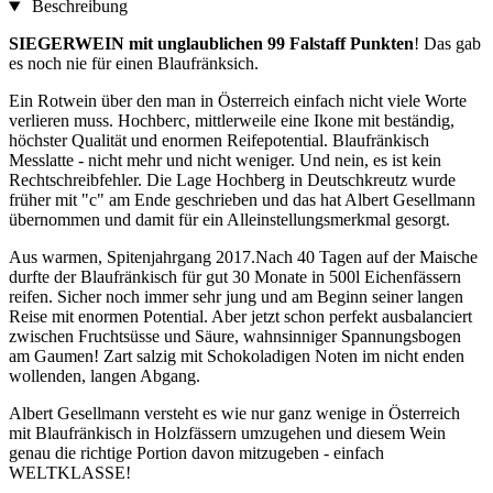
Beschreibung
SIEGERWEIN mit unglaublichen 99 Falstaff Punkten
! Das gab
es noch nie für einen Blaufränksich.
Ein Rotwein über den man in Österreich einfach nicht viele Worte
verlieren muss. Hochberc, mittlerweile eine Ikone mit beständig,
höchster Qualität und enormen Reifepotential. Blaufränkisch
Messlatte - nicht mehr und nicht weniger. Und nein, es ist kein
Rechtschreibfehler. Die Lage Hochberg in Deutschkreutz wurde
früher mit "c" am Ende geschrieben und das hat Albert Gesellmann
übernommen und damit für ein Alleinstellungsmerkmal gesorgt.
Aus warmen, Spitenjahrgang 2017.Nach 40 Tagen auf der Maische
durfte der Blaufränkisch für gut 30 Monate in 500l Eichenfässern
reifen. Sicher noch immer sehr jung und am Beginn seiner langen
Reise mit enormen Potential. Aber jetzt schon perfekt ausbalanciert
zwischen Fruchtsüsse und Säure, wahnsinniger Spannungsbogen
am Gaumen! Zart salzig mit Schokoladigen Noten im nicht enden
wollenden, langen Abgang.
Albert Gesellmann versteht es wie nur ganz wenige in Österreich
mit Blaufränkisch in Holzfässern umzugehen und diesem Wein
genau die richtige Portion davon mitzugeben - einfach
WELTKLASSE!