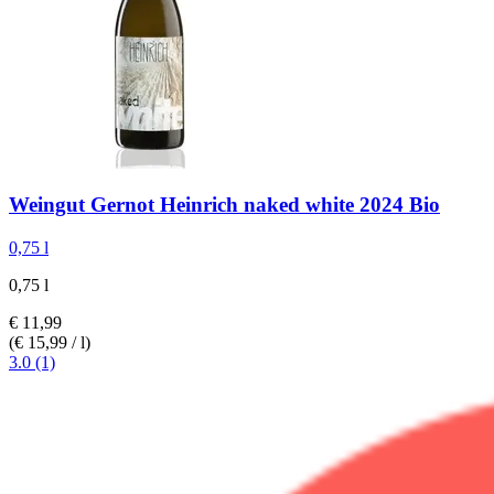
Weingut Gernot Heinrich
naked white 2024 Bio
0,75 l
0,75 l
€ 11,99
(€ 15,99 / l)
3.0 (1)