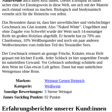
Naturweine
auch ihren Reiz haben. Dieses Exemplar ist dabei
sicher eine Art Einstiegswein in diese Welt, um sich mit der Materie
auch einmal vertraut zu machen. Biologisch und biodynamisch
versteht sich für die Heinrichs von selbst.
Das Besondere daran ist, dass hier unverfälschter und vielschichtiger
Geschmack ins Glas kommt. Also "Naked White". Ungefiltert und
ohne Zugabe von Schwefel wurde der Wein nach 14-monatiger
Reife im großen Holzfass abgefüllt. Er besteht fast zu 70% aus
Chardonnay, 10% Weißburgunder und noch ein paar anderen
Weißweinsorten vom östlichen Teil des Neusiedler Sees.
Der Geschmack erinnert an grasige Frische, Kräuter, etwas Hefe
gepaart mit leichter Exotik. Jeder Schluck ist hier ungetrübte Freude
im naturtrüben Gewand. Vor Gebrauch unbedingt schütteln und
dem Wein im Glas etwas Luft geben. Dann hat man natürlichen
Weingenuss ohne Reue.
Marken:
Weingut Gernot Heinrich
Kategorie:
Weißwein
Sonstige Bewertungen:
5 Sterne Weingut
James Suckling Punkte:
92 Punkte
Erfahrungsberichte unserer Kund:innen