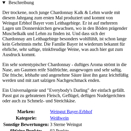
Beschreibung
Der trockene, noch junge Chardonnay Kalk & Lehm wurde mit
diesem Jahrgang zum ersten Mal produziert und kommt von
Weingut Erbhof Bayer vom Leithagebirge. Er ist auf mehreren
Lagen um Donnerskirchen gewachsen, wo in den Böden prägender
Muschelkalk und Lehm zu finden ist. Und dass sich der
Chardonnay am Leithagebirge besonders wohlfühlt, ist schon lange
kein Geheimnis mehr. Die Familie Bayer ist wiederum bekannt für
ehrliche, sehr saftige, trinkfreudige Weine, was auch hier gut zum
Ausdruck kommt.
Ein sehr sortentypischer Chardonnay - duftiges Aroma strömt in die
Nase, am Gaumen reife Südfrüchte, ausgewogen und sehr saftig.
Die frische, lebhafte und angenehme Säure lässt ihn ganz leichtfüßig
werden und mit zart salzigen Nachgeschmack enden.
Ein Universalgenie und "Everybody's Darling" der einfach gefällt.
Passt gut zu gebratenen Fleisch, Geflügel, deftigen Nudelgerichten
oder auch zu Schmelz- und Streichkäse.
Marken:
Weingut Bayer-Erbhof
Kategorie:
Weißwein
Sonstige Bewertungen:
3 Sterne Weingut
9Weine Punkte:
92 Punkte