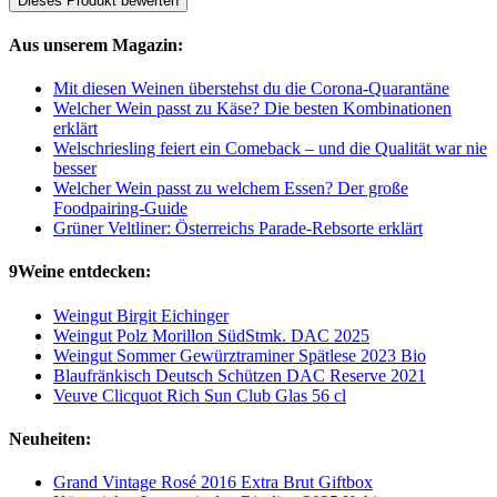
Dieses Produkt bewerten
Aus unserem Magazin:
Mit diesen Weinen überstehst du die Corona-Quarantäne
Welcher Wein passt zu Käse? Die besten Kombinationen
erklärt
Welschriesling feiert ein Comeback – und die Qualität war nie
besser
Welcher Wein passt zu welchem Essen? Der große
Foodpairing-Guide
Grüner Veltliner: Österreichs Parade-Rebsorte erklärt
9Weine entdecken:
Weingut Birgit Eichinger
Weingut Polz Morillon SüdStmk. DAC 2025
Weingut Sommer Gewürztraminer Spätlese 2023 Bio
Blaufränkisch Deutsch Schützen DAC Reserve 2021
Veuve Clicquot Rich Sun Club Glas 56 cl
Neuheiten:
Grand Vintage Rosé 2016 Extra Brut Giftbox