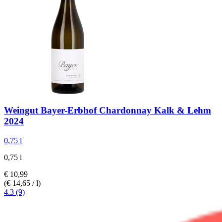
Weingut Bayer-Erbhof
Chardonnay Kalk & Lehm
2024
0,75 l
0,75 l
€ 10,99
(€ 14,65 / l)
4.3 (9)