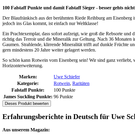
100 Falstaff Punkte und damit Falstaff Sieger - besser gehts nicht
Der Blaufränkisch aus der berühmten Riede Reihburg am Eisenberg ist
jedoch ins Glas kommt, ist einfach nur Weltklasse!
Ein Prachtexemplar, dass sofort aufzeigt, wie groß die Rebsorte un
richtig das Terroir und die Mineralik zur Geltung. Nach 36 Monaten i
Gaumen. Strahlende, klirrende Mineralität trifft auf dunkle Früchte
gern mindestens 20 Jahre weiter gelagert werden.
So schön kann Rotwein vom Eisenberg sein! Wir sind ganz verliebt, w
Horizonterweiterung.
Marken:
Uwe Schiefer
Kategorie:
Rotwein
,
Raritäten
Falstaff Punkte:
100 Punkte
James Suckling Punkte:
96 Punkte
Dieses Produkt bewerten
Erfahrungsberichte in Deutsch für Uwe S
Aus unserem Magazin: