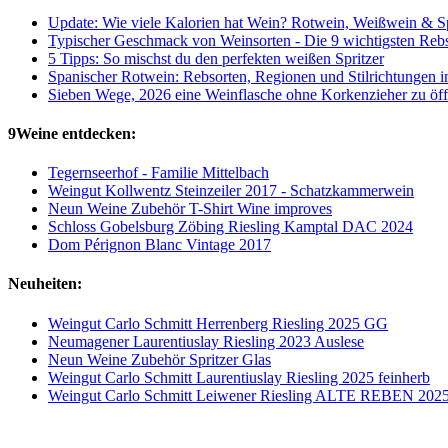
Update: Wie viele Kalorien hat Wein? Rotwein, Weißwein & Sp
Typischer Geschmack von Weinsorten - Die 9 wichtigsten Reb
5 Tipps: So mischst du den perfekten weißen Spritzer
Spanischer Rotwein: Rebsorten, Regionen und Stilrichtungen 
Sieben Wege, 2026 eine Weinflasche ohne Korkenzieher zu öf
9Weine entdecken:
Tegernseerhof - Familie Mittelbach
Weingut Kollwentz Steinzeiler 2017 - Schatzkammerwein
Neun Weine Zubehör T-Shirt Wine improves
Schloss Gobelsburg Zöbing Riesling Kamptal DAC 2024
Dom Pérignon Blanc Vintage 2017
Neuheiten:
Weingut Carlo Schmitt Herrenberg Riesling 2025 GG
Neumagener Laurentiuslay Riesling 2023 Auslese
Neun Weine Zubehör Spritzer Glas
Weingut Carlo Schmitt Laurentiuslay Riesling 2025 feinherb
Weingut Carlo Schmitt Leiwener Riesling ALTE REBEN 202