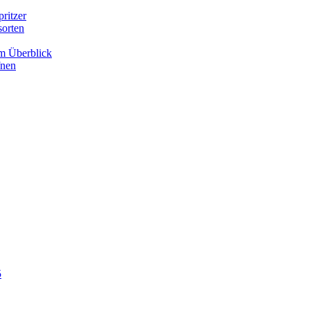
ritzer
sorten
im Überblick
fnen
5