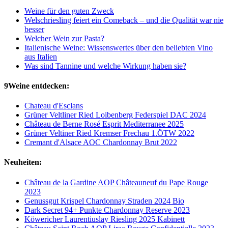
Weine für den guten Zweck
Welschriesling feiert ein Comeback – und die Qualität war nie
besser
Welcher Wein zur Pasta?
Italienische Weine: Wissenswertes über den beliebten Vino
aus Italien
Was sind Tannine und welche Wirkung haben sie?
9Weine entdecken:
Chateau d'Esclans
Grüner Veltliner Ried Loibenberg Federspiel DAC 2024
Château de Berne Rosé Esprit Mediterranee 2025
Grüner Veltiner Ried Kremser Frechau 1.ÖTW 2022
Cremant d'Alsace AOC Chardonnay Brut 2022
Neuheiten:
Château de la Gardine AOP Châteauneuf du Pape Rouge
2023
Genussgut Krispel Chardonnay Straden 2024 Bio
Dark Secret 94+ Punkte Chardonnay Reserve 2023
Köwericher Laurentiuslay Riesling 2025 Kabinett