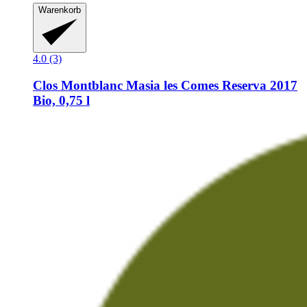
Warenkorb
4.0 (3)
Clos Montblanc
Masia les Comes Reserva 2017
Bio, 0,75 l