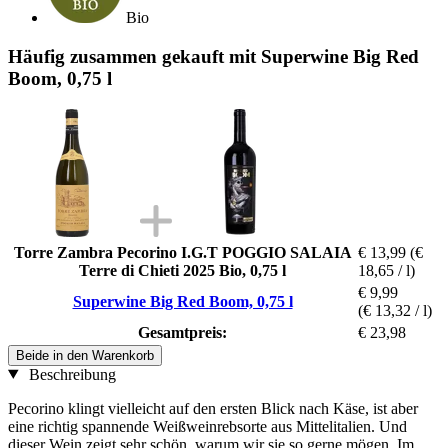
Bio
Häufig zusammen gekauft mit Superwine Big Red
Boom, 0,75 l
Torre Zambra Pecorino I.G.T POGGIO SALAIA
€ 13,99
(€
Terre di Chieti 2025 Bio, 0,75 l
18,65 / l)
€ 9,99
Superwine Big Red Boom, 0,75 l
(€ 13,32 / l)
Gesamtpreis:
€ 23,98
Beide in den Warenkorb
Beschreibung
Pecorino klingt vielleicht auf den ersten Blick nach Käse, ist aber
eine richtig spannende Weißweinrebsorte aus Mittelitalien. Und
dieser Wein zeigt sehr schön, warum wir sie so gerne mögen. Im