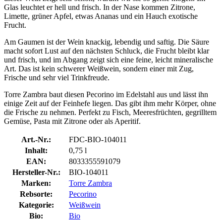
Glas leuchtet er hell und frisch. In der Nase kommen Zitrone,
Limette, grüner Apfel, etwas Ananas und ein Hauch exotische
Frucht.
Am Gaumen ist der Wein knackig, lebendig und saftig. Die Säure
macht sofort Lust auf den nächsten Schluck, die Frucht bleibt klar
und frisch, und im Abgang zeigt sich eine feine, leicht mineralische
Art. Das ist kein schwerer Weißwein, sondern einer mit Zug,
Frische und sehr viel Trinkfreude.
Torre Zambra baut diesen Pecorino im Edelstahl aus und lässt ihn
einige Zeit auf der Feinhefe liegen. Das gibt ihm mehr Körper, ohne
die Frische zu nehmen. Perfekt zu Fisch, Meeresfrüchten, gegrilltem
Gemüse, Pasta mit Zitrone oder als Aperitif.
Art.-Nr.:
FDC-BIO-104011
Inhalt:
0,75 l
EAN:
8033355591079
Hersteller-Nr.:
BIO-104011
Marken:
Torre Zambra
Rebsorte:
Pecorino
Kategorie:
Weißwein
Bio:
Bio