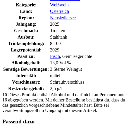
Kategorie:
Weißwein
Land:
Österreich
Region:
Neusiedlersee
Jahrgang:
2025
Geschmack:
Trocken
Ausbau:
Stahltank
Trinkempfehlung:
8-10°C
Lagerpotential:
2029
Passt zu:
Fisch
, Gemüsegerichte
Alkoholgehalt:
13,0 Vol.%
Sonstige Bewertungen:
3 Sterne Weingut
Intensität:
mittel
Verschlussart:
Schraubverschluss
Restzuckergehalt:
2,5 g/l
16
Dieses Produkt enthält Alkohol und darf nicht an Personen unter
16 abgegeben werden. Mit deiner Bestellung bestätigst du, dass du
das gesetzlich vorgeschriebene Mindestalter hast. Bitte sei
verantwortungsvoll im Umgang mit diesem Artikel.
Passend dazu