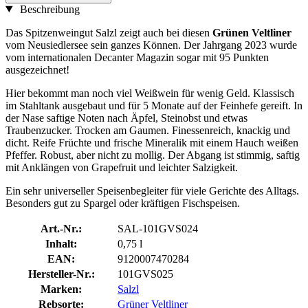
Beschreibung
Das Spitzenweingut Salzl zeigt auch bei diesen
Grünen Veltliner
vom Neusiedlersee sein ganzes Können. Der Jahrgang 2023 wurde
vom internationalen Decanter Magazin sogar mit 95 Punkten
ausgezeichnet!
Hier bekommt man noch viel Weißwein für wenig Geld. Klassisch
im Stahltank ausgebaut und für 5 Monate auf der Feinhefe gereift. In
der Nase saftige Noten nach Äpfel, Steinobst und etwas
Traubenzucker. Trocken am Gaumen. Finessenreich, knackig und
dicht. Reife Früchte und frische Mineralik mit einem Hauch weißen
Pfeffer. Robust, aber nicht zu mollig. Der Abgang ist stimmig, saftig
mit Anklängen von Grapefruit und leichter Salzigkeit.
Ein sehr universeller Speisenbegleiter für viele Gerichte des Alltags.
Besonders gut zu Spargel oder kräftigen Fischspeisen.
Art.-Nr.:
SAL-101GVS024
Inhalt:
0,75 l
EAN:
9120007470284
Hersteller-Nr.:
101GVS025
Marken:
Salzl
Rebsorte:
Grüner Veltliner