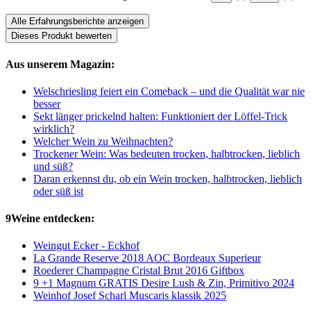
Alle Erfahrungsberichte anzeigen
Dieses Produkt bewerten
Aus unserem Magazin:
Welschriesling feiert ein Comeback – und die Qualität war nie
besser
Sekt länger prickelnd halten: Funktioniert der Löffel-Trick
wirklich?
Welcher Wein zu Weihnachten?
Trockener Wein: Was bedeuten trocken, halbtrocken, lieblich
und süß?
Daran erkennst du, ob ein Wein trocken, halbtrocken, lieblich
oder süß ist
9Weine entdecken:
Weingut Ecker - Eckhof
La Grande Reserve 2018 AOC Bordeaux Superieur
Roederer Champagne Cristal Brut 2016 Giftbox
9 +1 Magnum GRATIS Desire Lush & Zin, Primitivo 2024
Weinhof Josef Scharl Muscaris klassik 2025