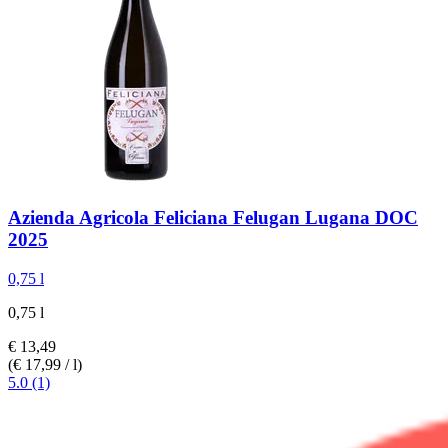
Azienda Agricola Feliciana
Felugan Lugana DOC
2025
0,75 l
0,75 l
€ 13,49
(€ 17,99 / l)
5.0 (1)