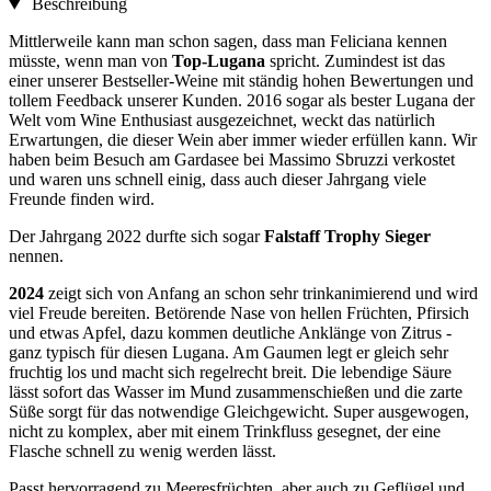
Beschreibung
Mittlerweile kann man schon sagen, dass man Feliciana kennen
müsste, wenn man von
Top-Lugana
spricht. Zumindest ist das
einer unserer Bestseller-Weine mit ständig hohen Bewertungen und
tollem Feedback unserer Kunden. 2016 sogar als bester Lugana der
Welt vom Wine Enthusiast ausgezeichnet, weckt das natürlich
Erwartungen, die dieser Wein aber immer wieder erfüllen kann. Wir
haben beim Besuch am Gardasee bei Massimo Sbruzzi verkostet
und waren uns schnell einig, dass auch dieser Jahrgang viele
Freunde finden wird.
Der Jahrgang 2022 durfte sich sogar
Falstaff Trophy Sieger
nennen.
2024
zeigt sich von Anfang an schon sehr trinkanimierend und wird
viel Freude bereiten. Betörende Nase von hellen Früchten, Pfirsich
und etwas Apfel, dazu kommen deutliche Anklänge von Zitrus -
ganz typisch für diesen Lugana. Am Gaumen legt er gleich sehr
fruchtig los und macht sich regelrecht breit. Die lebendige Säure
lässt sofort das Wasser im Mund zusammenschießen und die zarte
Süße sorgt für das notwendige Gleichgewicht. Super ausgewogen,
nicht zu komplex, aber mit einem Trinkfluss gesegnet, der eine
Flasche schnell zu wenig werden lässt.
Passt hervorragend zu Meeresfrüchten, aber auch zu Geflügel und