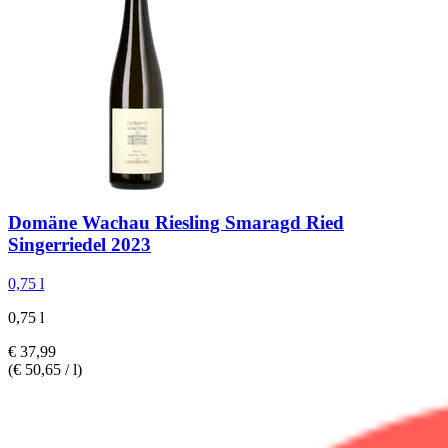
Domäne Wachau
Riesling Smaragd Ried
Singerriedel 2023
0,75 l
0,75 l
€ 37,99
(€ 50,65 / l)