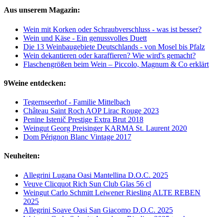
Aus unserem Magazin:
Wein mit Korken oder Schraubverschluss - was ist besser?
Wein und Käse - Ein genussvolles Duett
Die 13 Weinbaugebiete Deutschlands - von Mosel bis Pfalz
Wein dekantieren oder karaffieren? Wie wird's gemacht?
Flaschengrößen beim Wein – Piccolo, Magnum & Co erklärt
9Weine entdecken:
Tegernseerhof - Familie Mittelbach
Château Saint Roch AOP Lirac Rouge 2023
Penine Istenič Prestige Extra Brut 2018
Weingut Georg Preisinger KARMA St. Laurent 2020
Dom Pérignon Blanc Vintage 2017
Neuheiten:
Allegrini Lugana Oasi Mantellina D.O.C. 2025
Veuve Clicquot Rich Sun Club Glas 56 cl
Weingut Carlo Schmitt Leiwener Riesling ALTE REBEN
2025
Allegrini Soave Oasi San Giacomo D.O.C. 2025