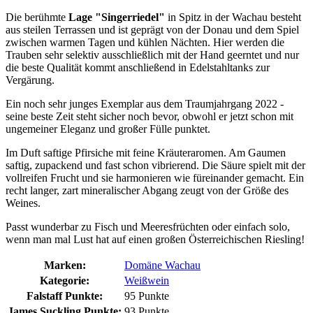
Die berühmte
Lage "Singerriedel"
in Spitz in der Wachau besteht
aus steilen Terrassen und ist geprägt von der Donau und dem Spiel
zwischen warmen Tagen und kühlen Nächten. Hier werden die
Trauben sehr selektiv ausschließlich mit der Hand geerntet und nur
die beste Qualität kommt anschließend in Edelstahltanks zur
Vergärung.
Ein noch sehr junges Exemplar aus dem Traumjahrgang 2022 -
seine beste Zeit steht sicher noch bevor, obwohl er jetzt schon mit
ungemeiner Eleganz und großer Fülle punktet.
Im Duft saftige Pfirsiche mit feine Kräuteraromen. Am Gaumen
saftig, zupackend und fast schon vibrierend. Die Säure spielt mit der
vollreifen Frucht und sie harmonieren wie füreinander gemacht. Ein
recht langer, zart mineralischer Abgang zeugt von der Größe des
Weines.
Passt wunderbar zu Fisch und Meeresfrüchten oder einfach solo,
wenn man mal Lust hat auf einen großen Österreichischen Riesling!
Marken:
Domäne Wachau
Kategorie:
Weißwein
Falstaff Punkte:
95 Punkte
James Suckling Punkte:
93 Punkte